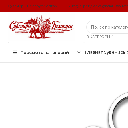
Сувениры Беларуси оптом!
ООО «НовусТрейд»
sales@belarussouven
В КАТЕГОРИИ
Главная
Сувениры
Просмотр категорий