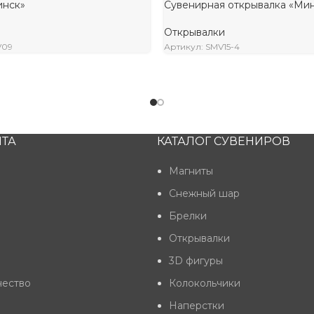
инск»
Сувенирная открывалка «Ми
(вариант 2)
Открывалки
V09
Артикул: SMV15-4
Подробнее
ТА
КАТАЛОГ СУВЕНИРОВ
Магниты
Снежный шар
Брелки
Открывалки
3D фигуры
чество
Колокольчики
Наперстки