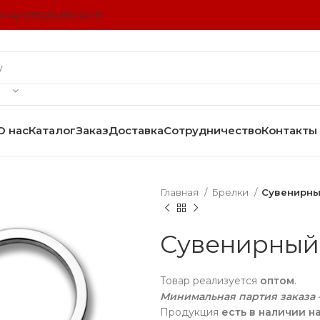
ir.by
+375 (29) 690-20-31
О нас
Каталог
Заказ
Доставка
Сотрудничество
Контакты
Главная
Брелки
Сувенирны
Сувенирный
Товар реализуется
оптом
.
Минимальная партия заказа —
Продукция
есть в наличии н